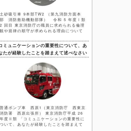
土砂吸引車 9本部TW2 （第九消防方面本
部 消防救助機動部隊） 令和 5 年度Ⅰ類
2 回目 東京消防庁の職員に求められる倫理
観や規律の順守が求められる理由について
あなたの考えを述べよ の解答例と解説記事
になります。 ＜ヒント編＞ ➀問題文の解
コミュニケーションの重要性について、あ
釈 今回の問題文のキーワードは 「倫理
なたが経験したことを踏まえて述べなさい
観」と「規律の順守」 であることは間違い
なく、それを踏まえて論文を構成していく
ことになります。よって構成としては
普通ポンプ車 西原1（東京消防庁 西東京
消防署 西原出張所） 東京消防庁平成 26
年度Ⅱ類 「コミュニケーションの重要性に
ついて、あなたが経験したことを踏まえて
述べなさい」 の解答例、解説記事になりま