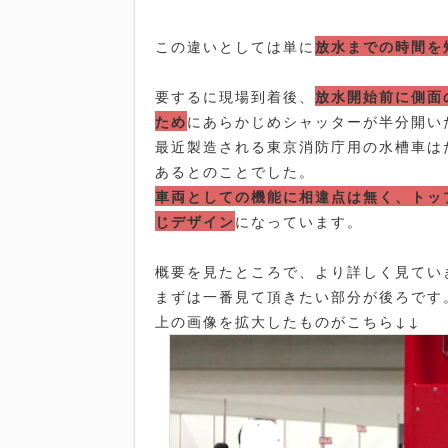
この違いとしては単に
放水までの時間を
要するに現場到着後、
放水開始前に側面
ため
にあらかじめシャッターが半分開い
最近製造される東京消防庁用の水槽車は
あるとのことでした。
車両としての機能に相違点は無く、トッ
じデザイン
になっています。
概要を見たところで、より詳しく見てい
まずは一番見て頂きたい部分が後ろです
上の画像を拡大したものがこちら↓↓