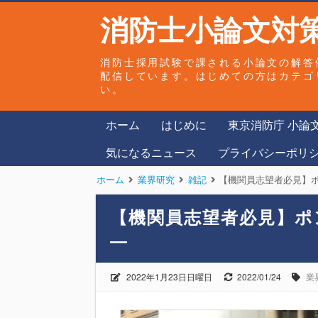
消防士小論文対策
消防士採用試験で課される小論文の解答
配信しています。はじめての方はカテゴ
い。
ホーム
はじめに
東京消防庁 小論
気になるニュース
プライバシーポリ
ホーム
業界研究
雑記
【機関員志望者必見】
【機関員志望者必見】ポ
―
2022年1月23日日曜日
2022/01/24
業