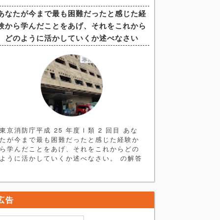
す。まずは ＜ヒント編＞ を読み、論文を
あなたが今まで最も困難だったと感じた経
書く練習をしてみましょう。 解答例はヒン
験から学んだことをあげ、それをこれから
ト編の次にあります。 ＜ヒント編＞ 論題
分析→構成 今回の論題はやや抽象的なもの
どのように活かしていくか述べなさい
となっており一見すると書きづらい印象で
すが、重要な点はズバリ
東京消防庁平成 25 年度Ⅰ類 2 回目 あな
たが今まで最も困難だったと感じた経験か
ら学んだことをあげ、それをこれからどの
ように活かしていくか述べなさい。 の解答
例、解説記事になります。まずは＜ヒント
編＞を読み、自身で簡単な論文の骨格を作
ってみてください。 ＜ヒント編＞ ●最も困
難だった経験とは・・・ 解答するにあた
広告
り、まず論題にある 「最も困難な経験」
とはどのようなものか考える必要がありま