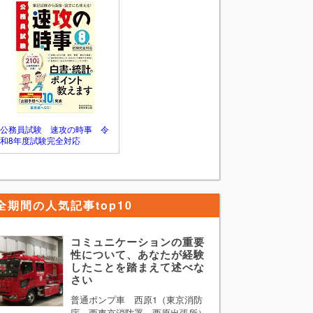
す。ただ、普通の学生生活を送ってきた中
で最も困難な経験といわれてもそれに見合
うようなものはないと考えてしまう方が多
いかと思います。 そのような方は 「最も
困難な経験」 を 「思い通りにいかなかっ
た経験」 と単純に置き換えて考えてみる
ことをお勧めします。そして、思い通りに
いかなかった際にどのように行動し、どの
ようなことを学んだのか多少盛ってでも構
わないのでPRすれば論題に答えることがで
公務員試験 速攻の時事 令
きます。
和8年度試験完全対応
全期間の人気記事top10
コミュニケーションの重要
性について、あなたが経験
したことを踏まえて述べな
さい
普通ポンプ車 西原1（東京消防
庁 西東京消防署 西原出張所）