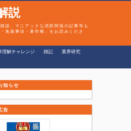
解説
や雑談、マニアックな消防関係の記事等も
ー・免責事項・著作権」をお読みくださ
章理解チャレンジ
雑記
業界研究
お知らせ
広告