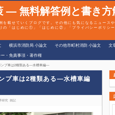
 — 無料解答例と書き方
例を載せていくブログです。その他にも気になるニュース
リの「はじめに①」「はじめに②」「プライバシーポリシ
文
横浜市消防局 小論文
その他市町村消防 小論文
文
シー・免責事項・著作権
ポンプ車は2種類ある―水槽車編―
ンプ車は2種類ある―水槽車編
界研究
雑記