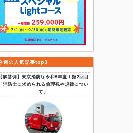
今週の人気記事top3
【解答例】東京消防庁令和5年度Ⅰ類2回目
「消防士に求められる倫理観や規律につい
て」