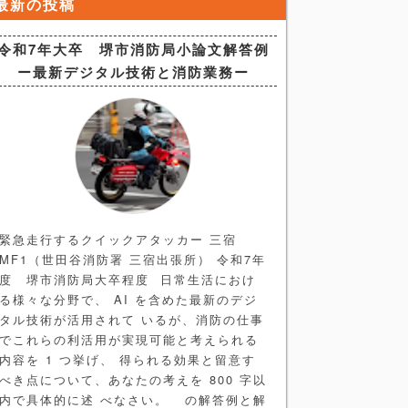
最新の投稿
令和7年大卒 堺市消防局小論文解答例
ー最新デジタル技術と消防業務ー
緊急走行するクイックアタッカー 三宿
MF1（世田谷消防署 三宿出張所） 令和7年
度 堺市消防局大卒程度 日常生活におけ
る様々な分野で、 AI を含めた最新のデジ
タル技術が活用されて いるが、消防の仕事
でこれらの利活用が実現可能と考えられる
内容を 1 つ挙げ、 得られる効果と留意す
べき点について、あなたの考えを 800 字以
内で具体的に述 べなさい。 の解答例と解