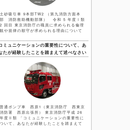
土砂吸引車 9本部TW2 （第九消防方面本
部 消防救助機動部隊） 令和 5 年度Ⅰ類
2 回目 東京消防庁の職員に求められる倫理
観や規律の順守が求められる理由について
あなたの考えを述べよ の解答例と解説記事
になります。 ＜ヒント編＞ ➀問題文の解
コミュニケーションの重要性について、あ
釈 今回の問題文のキーワードは 「倫理
なたが経験したことを踏まえて述べなさい
観」と「規律の順守」 であることは間違い
なく、それを踏まえて論文を構成していく
ことになります。よって構成としては
普通ポンプ車 西原1（東京消防庁 西東京
消防署 西原出張所） 東京消防庁平成 26
年度Ⅱ類 「コミュニケーションの重要性に
ついて、あなたが経験したことを踏まえて
述べなさい」 の解答例、解説記事になりま