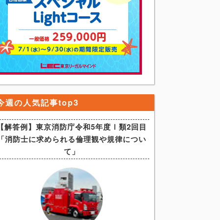
今週の人気記事top3
【解答例】東京消防庁令和5年度Ⅰ類2回目
「消防士に求められる倫理観や規律につい
て」