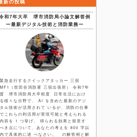
最新の投稿
令和7年大卒 堺市消防局小論文解答例
ー最新デジタル技術と消防業務ー
緊急走行するクイックアタッカー 三宿
MF1（世田谷消防署 三宿出張所） 令和7年
度 堺市消防局大卒程度 日常生活におけ
る様々な分野で、 AI を含めた最新のデジ
タル技術が活用されて いるが、消防の仕事
でこれらの利活用が実現可能と考えられる
内容を 1 つ挙げ、 得られる効果と留意す
べき点について、あなたの考えを 800 字以
内で具体的に述 べなさい。 の解答例と解