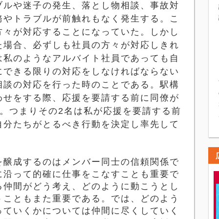
ブルや迷子の発生、落とし物相談、事故対
務やトラブルが前触れもなく発生する。こ
方々が対応することになっていた。しかし
た場合、必ずしも社員の方々が対応しきれ
は私のようなアルバイト社員であっても自
にできる限りの対応をしなければならない
相談の対応を行った時のことである。駅構
わせをする際、応援を要請する前に同僚が
。つまりその
2
名は私が応援を要請する前
自分たちがとるべき行動を決定し率先して
を醸成するのはメンバー同士の信頼関係で
に沿って的確に仕事をこなすことも重要で
る仲間がどう考え、どのように動こうとし
うこともまた重要である。では、どのよう
っていくかについては仲間に尽くしていく