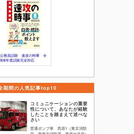
す。ただ、普通の学生生活を送ってきた中
で最も困難な経験といわれてもそれに見合
うようなものはないと考えてしまう方が多
いかと思います。 そのような方は 「最も
困難な経験」 を 「思い通りにいかなかっ
た経験」 と単純に置き換えて考えてみる
ことをお勧めします。そして、思い通りに
いかなかった際にどのように行動し、どの
ようなことを学んだのか多少盛ってでも構
わないのでPRすれば論題に答えることがで
公務員試験 速攻の時事 令
きます。
和8年度試験完全対応
全期間の人気記事top10
コミュニケーションの重要
性について、あなたが経験
したことを踏まえて述べな
さい
普通ポンプ車 西原1（東京消防
庁 西東京消防署 西原出張所）