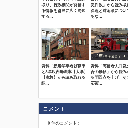
取り、行政機関が発信す
災件数」から読み取
る情報を都民に広く周知
課題と対応策につい
する...
あな...
資料「新規学卒者就職率
資料「高齢者人口及
と3年以内離職率【大学】
合の推移」から読み
【高校】から読み取れる
る問題点を上げ、そ
課...
応策...
コメント
0 件のコメント :