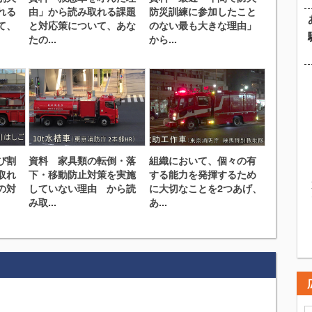
れる
由」から読み取れる課題
防災訓練に参加したこと
て、
と対応策について、あな
のない最も大きな理由」
たの...
から...
び割
資料 家具類の転倒・落
組織において、個々の有
取れ
下・移動防止対策を実施
する能力を発揮するため
の対
していない理由 から読
に大切なことを2つあげ、
み取...
あ...