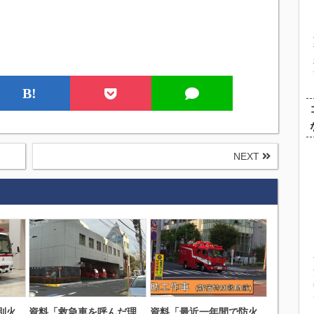
B!
NEXT
別火
資料「救急車を呼んだ理
資料「最近一年間で防火