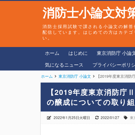
消防士小論文対策
消防士採用試験で課される小論文の解答
配信しています。はじめての方はカテゴ
い。
ホーム
はじめに
東京消防庁 小論
気になるニュース
プライバシーポリ
ホーム
東京消防庁 小論文
【2019年度東京消
【2019年度東京消防
の醸成についての取り
2022年1月25日火曜日
2022/01/27
東