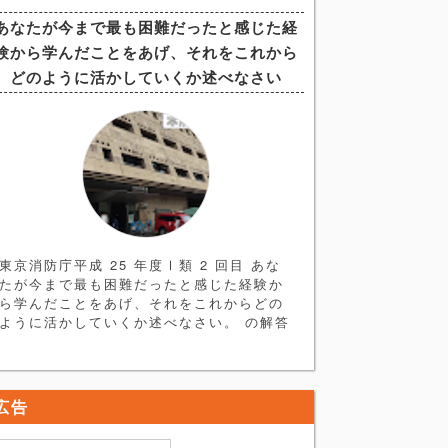
す。まずは ＜ヒント編＞ を読み、論文を
あなたが今まで最も困難だったと感じた経
書く練習をしてみましょう。 解答例はヒン
験から学んだことをあげ、それをこれから
ト編の次にあります。 ＜ヒント編＞ 論題
分析→構成 今回の論題はやや抽象的なもの
どのように活かしていくか述べなさい
となっており一見すると書きづらい印象で
すが、重要な点はズバリ
東京消防庁平成 25 年度Ⅰ類 2 回目 あな
たが今まで最も困難だったと感じた経験か
ら学んだことをあげ、それをこれからどの
ように活かしていくか述べなさい。 の解答
例、解説記事になります。まずは＜ヒント
編＞を読み、自身で簡単な論文の骨格を作
ってみてください。 ＜ヒント編＞ ●最も困
難だった経験とは・・・ 解答するにあた
広告
り、まず論題にある 「最も困難な経験」
とはどのようなものか考える必要がありま