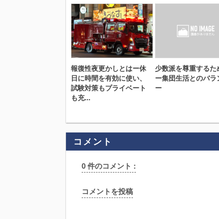
報復性夜更かしとはー休
少数派を尊重するた
日に時間を有効に使い、
ー集団生活とのバラ
試験対策もプライベート
ー
も充...
コメント
0 件のコメント :
コメントを投稿