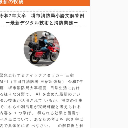
最新の投稿
令和7年大卒 堺市消防局小論文解答例
ー最新デジタル技術と消防業務ー
緊急走行するクイックアタッカー 三宿
MF1（世田谷消防署 三宿出張所） 令和7年
度 堺市消防局大卒程度 日常生活におけ
る様々な分野で、 AI を含めた最新のデジ
タル技術が活用されて いるが、消防の仕事
でこれらの利活用が実現可能と考えられる
内容を 1 つ挙げ、 得られる効果と留意す
べき点について、あなたの考えを 800 字以
内で具体的に述 べなさい。 の解答例と解