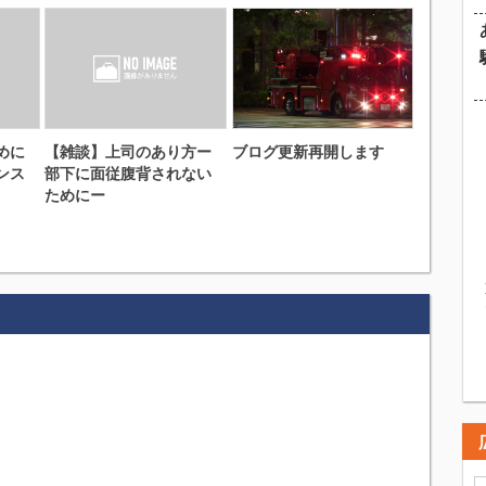
めに
【雑談】上司のあり方ー
ブログ更新再開します
ンス
部下に面従腹背されない
ためにー