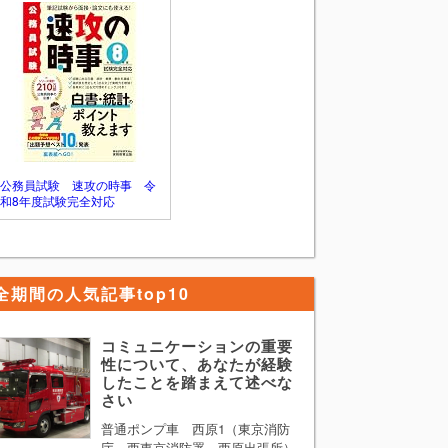
す。ただ、普通の学生生活を送ってきた中
で最も困難な経験といわれてもそれに見合
うようなものはないと考えてしまう方が多
いかと思います。 そのような方は 「最も
困難な経験」 を 「思い通りにいかなかっ
た経験」 と単純に置き換えて考えてみる
ことをお勧めします。そして、思い通りに
いかなかった際にどのように行動し、どの
ようなことを学んだのか多少盛ってでも構
わないのでPRすれば論題に答えることがで
公務員試験 速攻の時事 令
きます。
和8年度試験完全対応
全期間の人気記事top10
コミュニケーションの重要
性について、あなたが経験
したことを踏まえて述べな
さい
普通ポンプ車 西原1（東京消防
庁 西東京消防署 西原出張所）