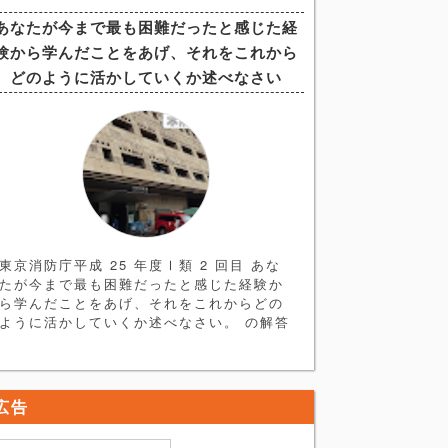
す。まずは ＜ヒント編＞ を読み、論文を
あなたが今まで最も困難だったと感じた経
書く練習をしてみましょう。 解答例はヒン
験から学んだことをあげ、それをこれから
ト編の次にあります。 ＜ヒント編＞ 論題
分析→構成 今回の論題はやや抽象的なもの
どのように活かしていくか述べなさい
となっており一見すると書きづらい印象で
すが、重要な点はズバリ
東京消防庁平成 25 年度Ⅰ類 2 回目 あな
たが今まで最も困難だったと感じた経験か
ら学んだことをあげ、それをこれからどの
ように活かしていくか述べなさい。 の解答
例、解説記事になります。まずは＜ヒント
編＞を読み、自身で簡単な論文の骨格を作
ってみてください。 ＜ヒント編＞ ●最も困
難だった経験とは・・・ 解答するにあた
広告
り、まず論題にある 「最も困難な経験」
とはどのようなものか考える必要がありま