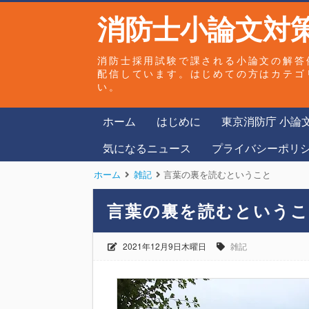
消防士小論文対策
消防士採用試験で課される小論文の解答
配信しています。はじめての方はカテゴ
い。
ホーム
はじめに
東京消防庁 小論
気になるニュース
プライバシーポリ
ホーム
雑記
言葉の裏を読むということ
言葉の裏を読むという
2021年12月9日木曜日
雑記