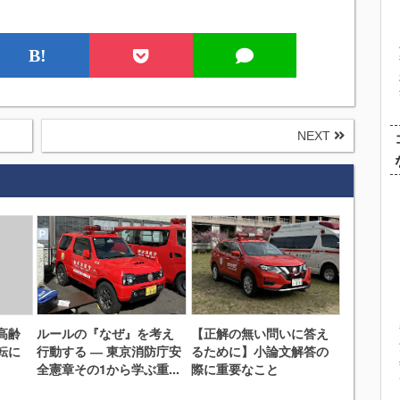
B!
NEXT
高齢
ルールの『なぜ』を考え
【正解の無い問いに答え
転に
行動する ― 東京消防庁安
るために】小論文解答の
全憲章その1から学ぶ重...
際に重要なこと