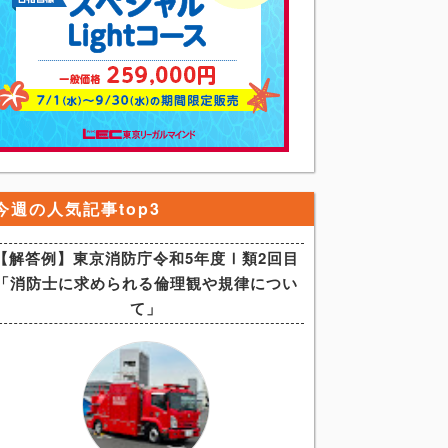
今週の人気記事top3
【解答例】東京消防庁令和5年度Ⅰ類2回目
「消防士に求められる倫理観や規律につい
て」