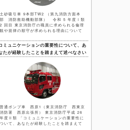
土砂吸引車 9本部TW2 （第九消防方面本
部 消防救助機動部隊） 令和 5 年度Ⅰ類
2 回目 東京消防庁の職員に求められる倫理
観や規律の順守が求められる理由について
あなたの考えを述べよ の解答例と解説記事
になります。 ＜ヒント編＞ ➀問題文の解
コミュニケーションの重要性について、あ
釈 今回の問題文のキーワードは 「倫理
なたが経験したことを踏まえて述べなさい
観」と「規律の順守」 であることは間違い
なく、それを踏まえて論文を構成していく
ことになります。よって構成としては
普通ポンプ車 西原1（東京消防庁 西東京
消防署 西原出張所） 東京消防庁平成 26
年度Ⅱ類 「コミュニケーションの重要性に
ついて、あなたが経験したことを踏まえて
述べなさい」 の解答例、解説記事になりま