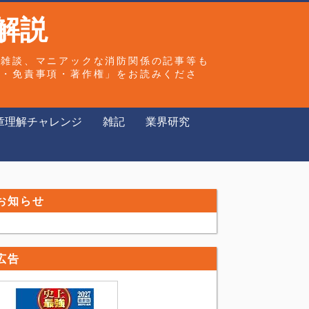
解説
や雑談、マニアックな消防関係の記事等も
ー・免責事項・著作権」をお読みくださ
章理解チャレンジ
雑記
業界研究
お知らせ
広告