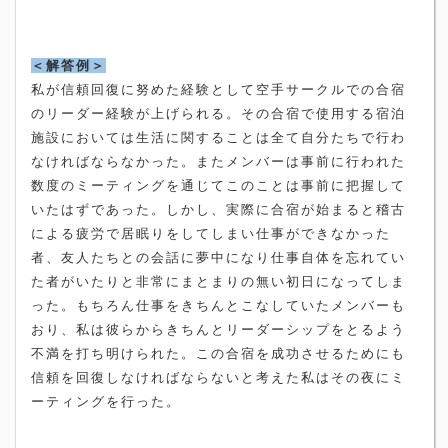
＜解答例＞
私が信頼回復に努めた経験として空手サークルでの合宿
のリーダー経験が上げられる。その合宿で使用する宿泊
施設においては生活に関することは全て自分たちで行わ
なければならなかった。またメンバーは事前に行われた
数度のミーティングを通じてこのことは事前に把握して
いたはずであった。しかし、実際に合宿が始まると稽古
による疲労で居眠りをしてしまい仕事ができなかった
者、友人たちとの会話に夢中になり仕事自体を忘れてい
た者がいたりと非常にまとまりの無い初日になってしま
った。もちろん仕事をきちんとこなしていたメンバーも
おり、私は彼らからきちんとリーダーシップをとるよう
不満を打ち明けられた。この合宿を成功させるためにも
信頼を回復しなければならないと考えた私はその夜にミ
ーティングを行った。