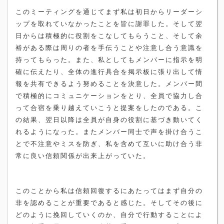
このミーティングを通じてまず私は初日からリーダーシ
ップを取れていなかったことを皆に謝罪した。そして翌
日からは積極的に役割をこなしてもらうこと、そして余
裕がある際は周りの者を手伝うことや注意し合う意識を
持ってもらった。また、私としてもメンバーに指示を明
確に伝えたり、全体の進行具合を掲示板に張り出して情
報を共有できるよう努めることを決意した。メンバー間
で積極的にコミュニケーションをとり、全員で協力し合
って合宿を乗り越えていこうと提案をしたのである。こ
の結果、翌日以降は全員が自身の役割に基づき動いてく
れるようになった。またメンバー同士で声を掛け合うこ
とで不注意やミスを防ぎ、私を含めて互いに助け合う非
常に良い信頼関係が出来上がっていた。
このことから私は信頼回復するにあたってはまず自分の
非を認めることが重要であると感じた。そしてその後に
どのように挽回していくのか、自分で行動することによ