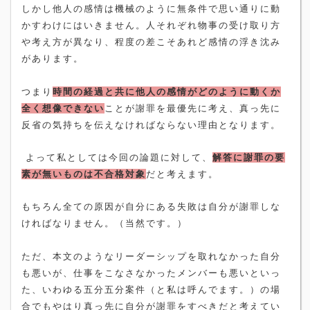
しかし他人の感情は機械のように無条件で思い通りに動
かすわけにはいきません。人それぞれ物事の受け取り方
や考え方が異なり、程度の差こそあれど感情の浮き沈み
があります
。
つまり
時間の経過と共に他人の感情がどのように動くか
全く想像できない
ことが謝罪を最優先に考え、真っ先に
反省の気持ちを伝えなければならない理由となります。
よって
私としては今回の論題に対して、
解答に謝罪の要
。
素が無いものは不合格対象
だと考えます
もちろん全ての原因が自分にある失敗は自分が謝罪しな
ければなりません。（当然です。）
ただ、本文のようなリーダーシップを取れなかった自分
も悪いが、仕事をこなさなかったメンバーも悪いといっ
た、いわゆる五分五分案件（と私は呼んでます。）の場
合でもやはり真っ先に自分が謝罪をすべきだと考えてい