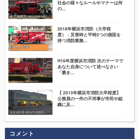
社会の様々なルールやマナーは何
の...
2018年横浜市消防（大卒程
度）：災害時と平時2つの側面を
持つ消防業務...
H16年度横浜市消防 次のテーマで
あなた自身について述べなさい
「磨き...
【 2013年横浜市消防大卒程度】
公務員の一件の不祥事が市民や組
織に及...
コメント