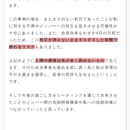
ます。
この事例の場合、まとまりのない初日であったことが私
に対する不満やメンバーへの対立を拡大させる可能性が
十分にありました。
また、合宿自体もわずか
4
日の日程だ
ったため、この
対立が消えないままギスギスした状態で
終わるリスク
もありました。
上記のように
人間の感情は先が全く読めないもの
であり
ます。そのため当事者を責める前に真っ先に私が管理の
不行き届きを謝罪し、反省の気持ちを伝えたということ
です。
そして今後の過ごし方をミーティングを通じて共有させ
たことがメンバー間の信頼関係構築や私への信頼回復に
つながっていったと思っています。