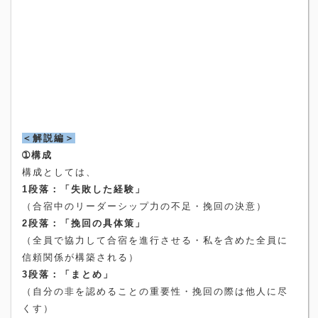
＜解説編＞
➀構成
構成としては、
1
段落：「失敗した経験」
（合宿中のリーダーシップ力の不足・挽回の決意）
2
段落：「挽回の具体策」
（全員で協力して合宿を進行させる・私を含めた全員に
信頼関係が構築される）
3
段落：「まとめ」
（自分の非を認めることの重要性・挽回の際は他人に尽
くす）