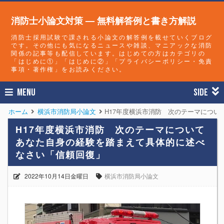
消防士小論文対策 — 無料解答例と書き方解説
消防士採用試験で課される小論文の解答例を載せていくブログ
です。その他にも気になるニュースや雑談、マニアックな消防
関係の記事等も配信しています。はじめての方はカテゴリの
「はじめに①」「はじめに②」「プライバシーポリシー・免責
事項・著作権」をお読みください。
MENU
SIDE
ホーム
横浜市消防局小論文
H17年度横浜市消防 次のテーマにつ
H17年度横浜市消防 次のテーマについて
あなた自身の経験を踏まえて具体的に述べ
なさい「信頼回復」
2022年10月14日金曜日
横浜市消防局小論文