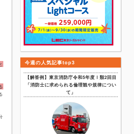
今週の人気記事top3
と
【解答例】東京消防庁令和5年度Ⅰ類2回目
「消防士に求められる倫理観や規律につい
る
て」
る
分