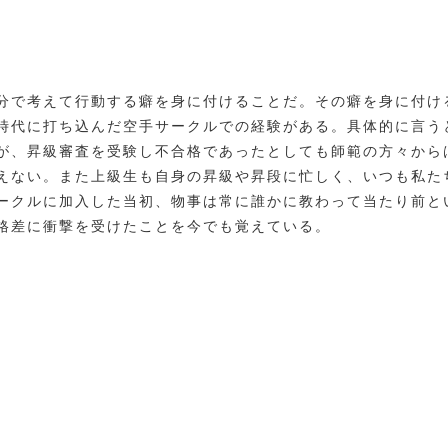
分で考えて行動する癖を身に付けることだ。その癖を身に付け
時代に打ち込んだ空手サークルでの経験がある。具体的に言う
が、昇級審査を受験し不合格であったとしても師範の方々から
えない。また上級生も自身の昇級や昇段に忙しく、いつも私た
ークルに加入した当初、物事は常に誰かに教わって当たり前と
格差に衝撃を受けたことを今でも覚えている。