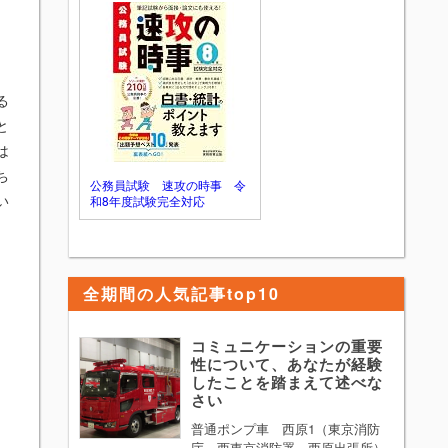
す。ただ、普通の学生生活を送ってきた中
で最も困難な経験といわれてもそれに見合
うようなものはないと考えてしまう方が多
いかと思います。 そのような方は 「最も
困難な経験」 を 「思い通りにいかなかっ
る
た経験」 と単純に置き換えて考えてみる
ことをお勧めします。そして、思い通りに
と
いかなかった際にどのように行動し、どの
は
ようなことを学んだのか多少盛ってでも構
ち
わないのでPRすれば論題に答えることがで
公務員試験 速攻の時事 令
きます。
い
和8年度試験完全対応
全期間の人気記事top10
コミュニケーションの重要
性について、あなたが経験
したことを踏まえて述べな
さい
普通ポンプ車 西原1（東京消防
庁 西東京消防署 西原出張所）