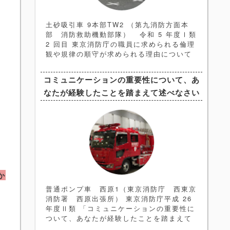
土砂吸引車 9本部TW2 （第九消防方面本
部 消防救助機動部隊） 令和 5 年度Ⅰ類
2 回目 東京消防庁の職員に求められる倫理
観や規律の順守が求められる理由について
あなたの考えを述べよ の解答例と解説記事
になります。 ＜ヒント編＞ ➀問題文の解
コミュニケーションの重要性について、あ
釈 今回の問題文のキーワードは 「倫理
なたが経験したことを踏まえて述べなさい
観」と「規律の順守」 であることは間違い
なく、それを踏まえて論文を構成していく
ことになります。よって構成としては
か
普通ポンプ車 西原1（東京消防庁 西東京
消防署 西原出張所） 東京消防庁平成 26
年度Ⅱ類 「コミュニケーションの重要性に
ついて、あなたが経験したことを踏まえて
述べなさい」 の解答例、解説記事になりま