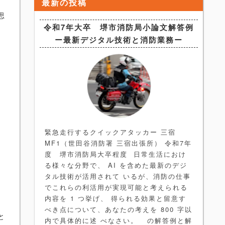
最新の投稿
思
令和7年大卒 堺市消防局小論文解答例
ー最新デジタル技術と消防業務ー
緊急走行するクイックアタッカー 三宿
MF1（世田谷消防署 三宿出張所） 令和7年
度 堺市消防局大卒程度 日常生活におけ
る様々な分野で、 AI を含めた最新のデジ
タル技術が活用されて いるが、消防の仕事
でこれらの利活用が実現可能と考えられる
内容を 1 つ挙げ、 得られる効果と留意す
べき点について、あなたの考えを 800 字以
と
内で具体的に述 べなさい。 の解答例と解