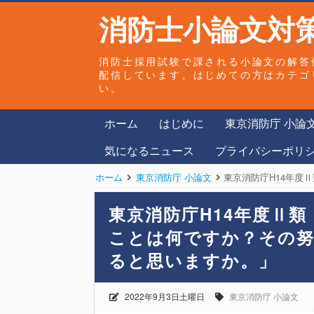
消防士小論文対策
消防士採用試験で課される小論文の解答
配信しています。はじめての方はカテゴ
い。
ホーム
はじめに
東京消防庁 小論
気になるニュース
プライバシーポリ
ホーム
東京消防庁 小論文
東京消防庁H14年度Ⅱ類 「
東京消防庁H14年度Ⅱ
ことは何ですか？その
ると思いますか。」
2022年9月3日土曜日
東京消防庁 小論文