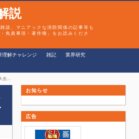
解説
や雑談、マニアックな消防関係の記事等も
ー・免責事項・著作権」をお読みくださ
章理解チャレンジ
雑記
業界研究
か。」
お知らせ
た
れ
広告