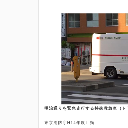
明治通りを緊急走行する特殊救急車（ト
東京消防庁
H14
年度Ⅱ類