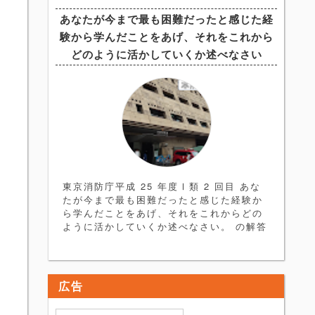
す。まずは ＜ヒント編＞ を読み、論文を
あなたが今まで最も困難だったと感じた経
書く練習をしてみましょう。 解答例はヒン
験から学んだことをあげ、それをこれから
ト編の次にあります。 ＜ヒント編＞ 論題
分析→構成 今回の論題はやや抽象的なもの
どのように活かしていくか述べなさい
となっており一見すると書きづらい印象で
すが、重要な点はズバリ
東京消防庁平成 25 年度Ⅰ類 2 回目 あな
たが今まで最も困難だったと感じた経験か
ら学んだことをあげ、それをこれからどの
ように活かしていくか述べなさい。 の解答
例、解説記事になります。まずは＜ヒント
編＞を読み、自身で簡単な論文の骨格を作
ってみてください。 ＜ヒント編＞ ●最も困
難だった経験とは・・・ 解答するにあた
広告
り、まず論題にある 「最も困難な経験」
とはどのようなものか考える必要がありま