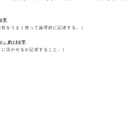
0
字
建前をうまく使って論理的に記述する。）
か」約
150
字
うに活かせるか記述すること。）