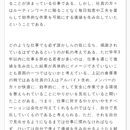
ることが決まっている仕事である。しかし、社員の方々
はルーティンワークに陥ることなく毎日知恵や工夫を凝
らして効率的な作業を可能にする価値を生み出していた
ということである。
どのような仕事でも必ず誰かしらの役に立ち、感謝され
ているはずであるというのが私の考えである。ただ学卒
3
年以内に仕事を辞める若者が多いのは、仕事を通じて価
値を生み出した結果が具体的にイメージできていないこ
とも原因の一つではないかと考えている。上記の倉庫業
の例ではある社員の
1
人はアルバイト含め、メンバーの
方々が快適に、効率的に、そして安全に作業できる環境
を整えられていることにやりがいを見出していると聞い
たことがある。つまり、仕事に対するやりがいやモチベ
ーションは会社が与えてくれるものではなく、自分で見
出していくものであると考えられる。ただ、それを自分
で見出せるようになるまでは仕事に慣れなければなら
ず、ひいては自分で考えて価値を生み出せるような人材