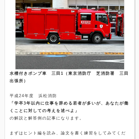
水槽付きポンプ車 三田1（東京消防庁 芝消防署 三田
出張所）
平成
24
年度 浜松消防
「学卒
3
年以内に仕事を辞める若者が多いが、あなたが働
くことに対しての考えを述べよ」
の解説と解答例の記事になります。
まずはヒント編を読み、論文を書く練習をしてみてくだ