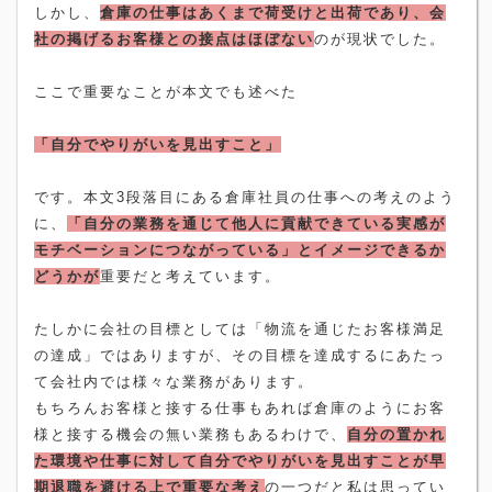
しかし、
倉庫の仕事はあくまで荷受けと出荷であり、会
社の掲げるお客様との接点はほぼない
のが現状でした。
ここで重要なことが本文でも述べた
「自分でやりがいを見出すこと」
です。本文
3
段落目にある倉庫社員の仕事への考えのよう
に、
「自分の業務を通じて他人に貢献できている実感が
モチベーションにつながっている」とイメージできるか
どうかが
重要だと考えています。
たしかに会社の目標としては「物流を通じたお客様満足
の達成」ではありますが、その目標を達成するにあたっ
て会社内では様々な業務があります。
もちろんお客様と接する仕事もあれば倉庫のようにお客
様と接する機会の無い業務もあるわけで、
自分の置かれ
た環境や仕事に対して自分でやりがいを見出すことが早
期退職を避ける上で重要な考え
の一つだと私は思ってい