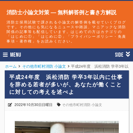
消防士小論文対策 — 無料解答例と書き方解説
消防士採用試験で課される小論文の解答例を載せていくブログ
です。その他にも気になるニュースや雑談、マニアックな消防
関係の記事等も配信しています。はじめての方はカテゴリの
「はじめに①」「はじめに②」「プライバシーポリシー・免責
事項・著作権」をお読みください。
MENU
SIDE
ホーム
その他市町村消防 小論文
平成24年度 浜松消防 学卒3年
平成24年度 浜松消防 学卒3年以内に仕事
を辞める若者が多いが、あなたが働くこと
に対しての考えを述べよ
2022年10月30日日曜日
その他市町村消防 小論文