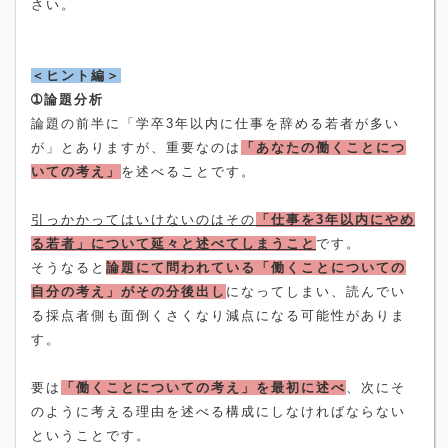
さい。
＜ヒント編＞
➀論題分析
論題の前半に「学卒
3
年以内に仕事を辞める若者が多い
が」とありますが、重要なのは
「あなたの働くことにつ
いての考え」
を述べることです。
引っかかってはいけないのはその
「仕事を
3
年以内にやめ
る若者」について延々と述べてしまうこと
です。
そうなると
論題にて問われている「働くことについての
自分の考え」がその分後出し
になってしまい、読んでい
る採点者側も面倒くさくなり減点になる可能性がありま
す。
要は
「働くことについての考え」を最初に述べ
、次にそ
のように考える理由を述べる構成にしなければならない
ということです。