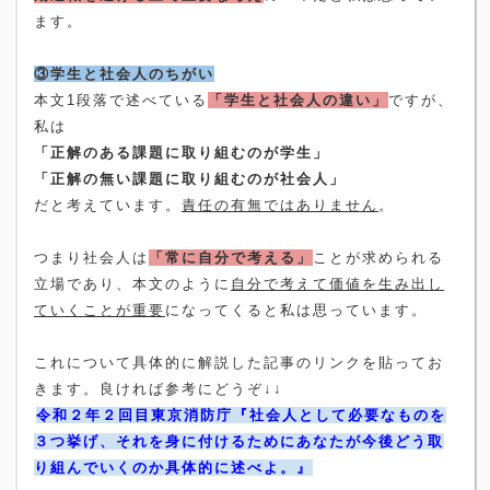
ます。
③学生と社会人のちがい
本文
1
段落で述べている
「学生と社会人の違い」
ですが、
私は
「正解のある課題に取り組むのが学生」
「正解の無い課題に取り組むのが社会人」
だと考えています。
責任の有無ではありません
。
つまり社会人は
「常に自分で考える」
ことが求められる
立場であり、本文のように
自分で考えて価値を生み出し
ていくことが重要
になってくると私は思っています。
これについて具体的に解説した記事のリンクを貼ってお
きます。良ければ参考にどうぞ↓↓
令和２年２回目東京消防庁『社会人として必要なものを
３つ挙げ、それを身に付けるためにあなたが今後どう取
り組んでいくのか具体的に述べよ。』