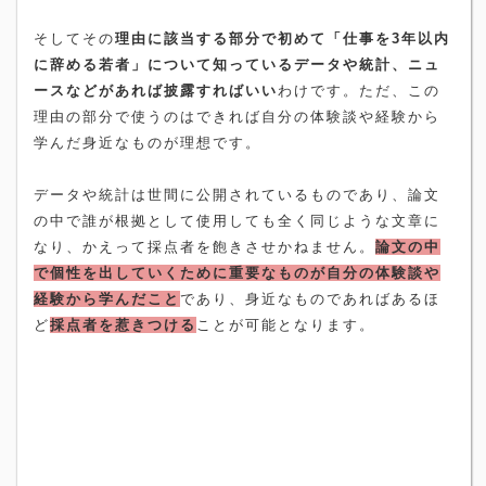
そしてその
理由に該当する部分で初めて「仕事を
3
年以内
に辞める若者」について知っているデータや統計、ニュ
ースなどがあれば披露すればいい
わけです。ただ、この
理由の部分で使うのはできれば自分の体験談や経験から
学んだ身近なものが理想です。
データや統計は世間に公開されているものであり、論文
の中で誰が根拠として使用しても全く同じような文章に
なり、かえって採点者を飽きさせかねません。
論文の中
で個性を出していくために重要なものが自分の体験談や
経験から学んだこと
であり、身近なものであればあるほ
ど
採点者を惹きつける
ことが可能となります。