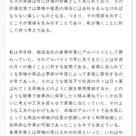
もその実績は常に評価の対象として見られており、その
評価次第では降格や最悪の場合には会社を去らなければ
ならない厳しいものとなる。つまり、その実績を出すこ
とこそが価値を生み出すことであり、私が働くことに対
して持つ考えである。
私は学生時、物流会社の倉庫作業にアルバイトとして携
わっていた。そのアルバイトで常に見てきたことは社員
の方々の働くことに対する姿勢である。倉庫に送られて
くる荷物や商品は季節や年度によって多様に変化するの
が常であった。そのような状況下で社員の方々は日々運
ばれてくる荷物をどのように捌き整理整頓するか、どの
ような順番で倉庫内に保管したり積み重ねていくかお互
いに考えや工夫を巡らせて業務に当たっていた。そのよ
うな工夫のおかげもあり、末端のアルバイトである私に
とっても商品や荷物の位置が把握しやすく時間短縮した
効率的な作業が可能であったことを今でも覚えている。
倉庫作業とは荷物の受け入れや出荷といった、いわばや