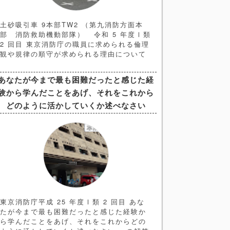
土砂吸引車 9本部TW2 （第九消防方面本
部 消防救助機動部隊） 令和 5 年度Ⅰ類
2 回目 東京消防庁の職員に求められる倫理
観や規律の順守が求められる理由について
あなたの考えを述べよ の解答例と解説記事
になります。 ＜ヒント編＞ ➀問題文の解
あなたが今まで最も困難だったと感じた経
釈 今回の問題文のキーワードは 「倫理
験から学んだことをあげ、それをこれから
観」と「規律の順守」 であることは間違い
なく、それを踏まえて論文を構成していく
どのように活かしていくか述べなさい
ことになります。よって構成としては
東京消防庁平成 25 年度Ⅰ類 2 回目 あな
たが今まで最も困難だったと感じた経験か
ら学んだことをあげ、それをこれからどの