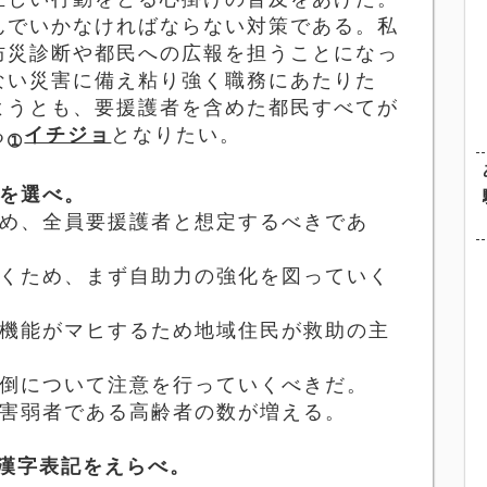
んでいかなければならない対策である。私
防災診断や都民への広報を担うことになっ
ない災害に備え粘り強く職務にあたりた
ようとも、要援護者を含めた都民すべてが
る
イチジョ
となりたい。
➀
を選べ。
め、全員要援護者と想定するべきであ
くため、まず自助力の強化を図っていく
機能がマヒするため地域住民が救助の主
倒について注意を行っていくべきだ。
害弱者である高齢者の数が増える。
漢字表記をえらべ。