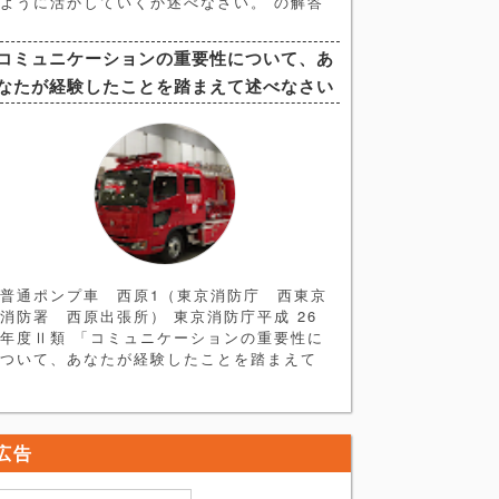
ように活かしていくか述べなさい。 の解答
例、解説記事になります。まずは＜ヒント
編＞を読み、自身で簡単な論文の骨格を作
コミュニケーションの重要性について、あ
ってみてください。 ＜ヒント編＞ ●最も困
なたが経験したことを踏まえて述べなさい
難だった経験とは・・・ 解答するにあた
り、まず論題にある 「最も困難な経験」
とはどのようなものか考える必要がありま
す。ただ、普通の学生生活を送ってきた中
で最も困難な経験といわれてもそれに見合
うようなものはないと考えてしまう方が多
いかと思います。 そのような方は 「最も
困難な経験」 を 「思い通りにいかなかっ
た経験」 と単純に置き換えて考えてみる
ことをお勧めします。そして、思い通りに
普通ポンプ車 西原1（東京消防庁 西東京
いかなかった際にどのように行動し、どの
消防署 西原出張所） 東京消防庁平成 26
ようなことを学んだのか多少盛ってでも構
年度Ⅱ類 「コミュニケーションの重要性に
わないのでPRすれば論題に答えることがで
ついて、あなたが経験したことを踏まえて
きます。
述べなさい」 の解答例、解説記事になりま
す。まずは ＜ヒント編＞ を読み、論文を
書く練習をしてみましょう。 解答例はヒン
ト編の次にあります。 ＜ヒント編＞ 論題
広告
分析→構成 今回の論題はやや抽象的なもの
となっており一見すると書きづらい印象で