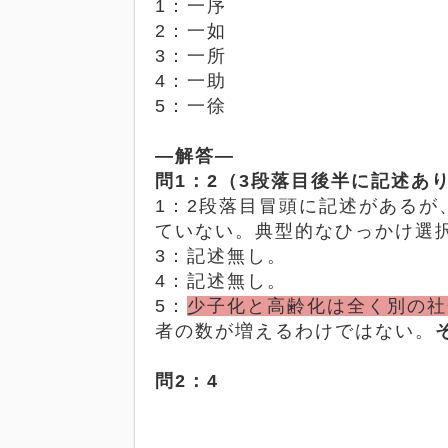
1
：一序
2
：一如
3
：一所
4
：一助
5
：一徐
―解答―
問
1
：
2
（
3
段落目後半に記述あ
1
：
2
段落目冒頭に記述があるが
ていない。典型的なひっかけ選
3
：記述無し。
4
：記述無し。
5
：
少子化と高齢化は全く別の社
者の数が増えるわけではない。
問
2
：
4