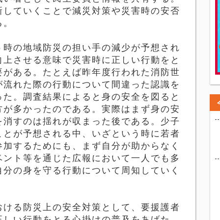
新していくことで減災対策や災害時の安否
る。
時の地域防災の担い手の減少が予想され
向上させる意味で災害時に正しい行動をと
要がある。たとえば昨年度行われた消防世
が流れた際の行動について間違った認識を
った。調査結果によると身の安全を図ると
方が多かったのである。実際はまず身の安
を消すのは揺れが収まった後である。少子
ことが予想される中、いざという時に若者
参加するためにも、まず自分が助からなく
ベント等を通じた広報において一人でも多
自分の身を守る行動について周知していく
ける防災上の安全対策として、要援護者
正しい行動をとる心掛けの普及をあげた。