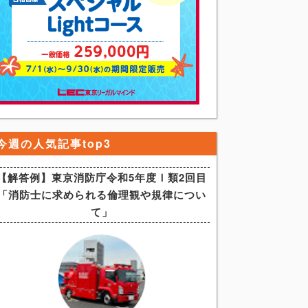
今週の人気記事top3
【解答例】東京消防庁令和5年度Ⅰ類2回目
「消防士に求められる倫理観や規律につい
て」