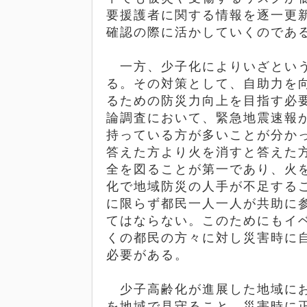
要援護者に関する情報を逐一更
確認の際に活かしていくのであ
一方、少子化によりいざという
る。その対策として、自助力を
るための防災力向上を目指す必
論調査において、緊急地震速報
持っている方が多いことが分か
答えた方より火を消すと答えた
全を図ることが第一であり、火
化で地域防災の人手が不足する
に限らず都民一人一人が共助に
てはならない。このためにもイ
くの都民の方々に対し災害時に
必要がある。
少子高齢化が進展した地域にお
を地域で見守ること、災害時に