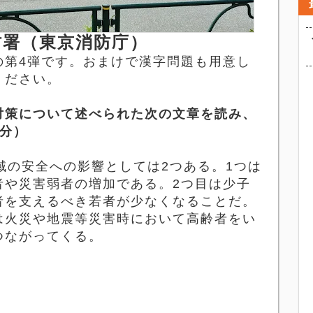
署（東京消防庁）
の第
4
弾です。おまけで漢字問題も用意し
ください。
対策について述べられた次の文章を読み、
分）
域の安全への影響としては
2
つある。
1
つは
者や災害弱者の増加である。
2
つ目は少子
者を支えるべき若者が少なくなることだ。
は火災や地震等災害時において高齢者をい
つながってくる。