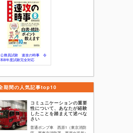
すが、重要な点はズバリ
公務員試験 速攻の時事 令
和8年度試験完全対応
全期間の人気記事top10
コミュニケーションの重要
性について、あなたが経験
したことを踏まえて述べな
さい
普通ポンプ車 西原1（東京消防
庁 西東京消防署 西原出張所）