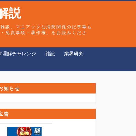
解説
や雑談、マニアックな消防関係の記事等も
ー・免責事項・著作権」をお読みくださ
章理解チャレンジ
雑記
業界研究
お知らせ
広告