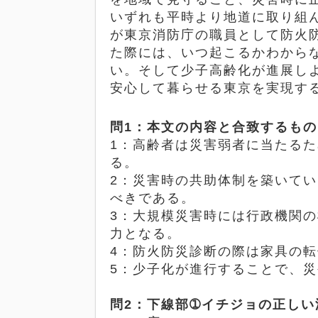
いずれも平時より地道に取り組
が東京消防庁の職員として防火
た際には、いつ起こるかわから
い。そして少子高齢化が進展し
安心して暮らせる東京を実現す
問
1
：本文の内容と合致するもの
1
：高齢者は災害弱者に当たるた
る。
2
：災害時の共助体制を築いてい
べきである。
3
：大規模災害時には行政機関の
力となる。
4
：防火防災診断の際は家具の転
5
：少子化が進行することで、災
問
2
：下線部➀イチジョの正しい