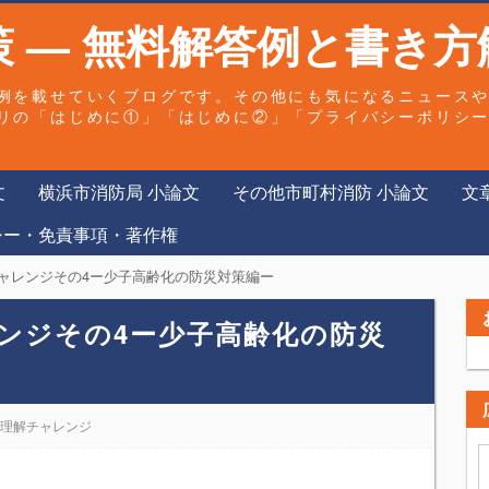
 — 無料解答例と書き方
例を載せていくブログです。その他にも気になるニュース
リの「はじめに①」「はじめに②」「プライバシーポリシ
文
横浜市消防局 小論文
その他市町村消防 小論文
文
シー・免責事項・著作権
ャレンジその4ー少子高齢化の防災対策編ー
ンジその4ー少子高齢化の防災
章理解チャレンジ