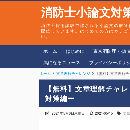
消防士小論文対策
消防士採用試験で課される小論文の解答
配信しています。はじめての方はカテゴ
い。
ホーム
はじめに
東京消防庁 小論
気になるニュース
プライバシーポリ
ホーム
文章理解チャレンジ
【無料】文章理解チ
【無料】文章理解チャレ
対策編ー
2021年5月6日木曜日
2021/05/15
文