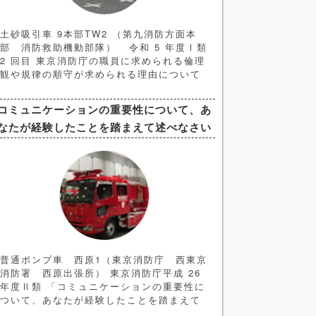
土砂吸引車 9本部TW2 （第九消防方面本
部 消防救助機動部隊） 令和 5 年度Ⅰ類
2 回目 東京消防庁の職員に求められる倫理
観や規律の順守が求められる理由について
あなたの考えを述べよ の解答例と解説記事
になります。 ＜ヒント編＞ ➀問題文の解
コミュニケーションの重要性について、あ
釈 今回の問題文のキーワードは 「倫理
なたが経験したことを踏まえて述べなさい
観」と「規律の順守」 であることは間違い
なく、それを踏まえて論文を構成していく
ことになります。よって構成としては
普通ポンプ車 西原1（東京消防庁 西東京
消防署 西原出張所） 東京消防庁平成 26
年度Ⅱ類 「コミュニケーションの重要性に
ついて、あなたが経験したことを踏まえて
述べなさい」 の解答例、解説記事になりま