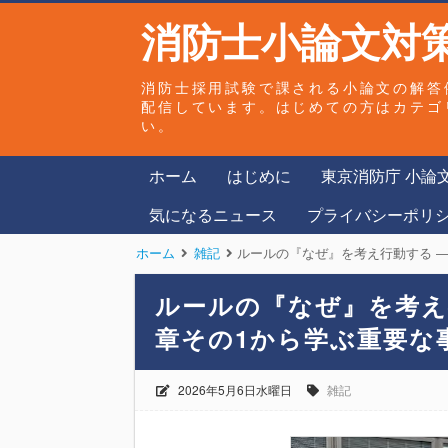
消防士小論文対策
消防士採用試験で課される小論文の解答
配信しています。はじめての方はカテゴ
い。
ホーム
はじめに
東京消防庁 小論
気になるニュース
プライバシーポリ
ホーム
雑記
ルールの『なぜ』を考え行動する ―
ルールの『なぜ』を考え
章その1から学ぶ重要な
2026年5月6日水曜日
雑記