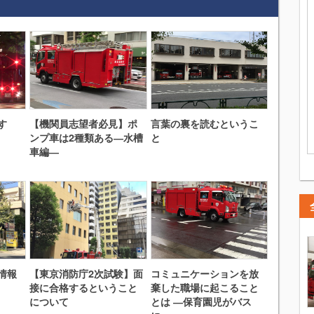
す
【機関員志望者必見】ポ
言葉の裏を読むというこ
ンプ車は2種類ある―水槽
と
車編―
情報
【東京消防庁2次試験】面
コミュニケーションを放
接に合格するということ
棄した職場に起こること
について
とは ―保育園児がバス