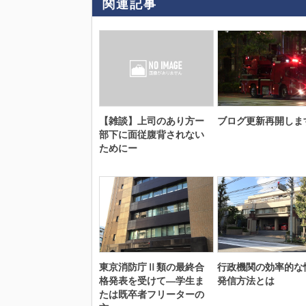
関連記事
【雑談】上司のあり方ー
ブログ更新再開しま
部下に面従腹背されない
ためにー
東京消防庁Ⅱ類の最終合
行政機関の効率的な
格発表を受けて―学生ま
発信方法とは
たは既卒者フリーターの