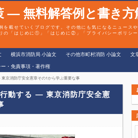
 — 無料解答例と書き方
例を載せていくブログです。その他にも気になるニュース
リの「はじめに①」「はじめに②」「プライバシーポリシ
文
横浜市消防局 小論文
その他市町村消防 小論文
文
シー・免責事項・著作権
 東京消防庁安全憲章その1から学ぶ重要な事
行動する ― 東京消防庁安全憲
事