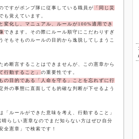
のですがポンプ隊に従事している職員が
「同じ災
でも覚えています。
と変化し、マニュアル、ルールが
100%
適用でき
像
できます。その際にルール順守にこだわりすぎ
うそもそものルールの目的から逸脱してしまうこ
ため断言することはできませんが、この憲章から
て行動すること」
の重要性です。
もの目的である「人命を守る」ことを忘れずに行
定外の事態に直面しても的確な判断が下せるよう
は「ルールができた意味を考え、行動すること」
素晴らしい憲章なのでまだ知らない方はぜひ自分
安全憲章」で検索です！