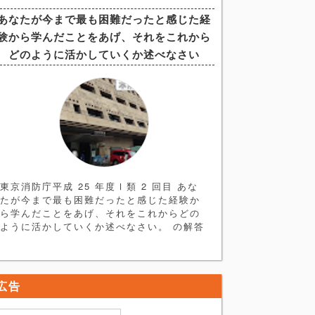
す。まずは ＜ヒント編＞ を読み、論文を
あなたが今まで最も困難だったと感じた経
書く練習をしてみましょう。 解答例はヒン
験から学んだことをあげ、それをこれから
ト編の次にあります。 ＜ヒント編＞ 論題
分析→構成 今回の論題はやや抽象的なもの
どのように活かしていくか述べなさい
となっており一見すると書きづらい印象で
すが、重要な点はズバリ
東京消防庁平成 25 年度Ⅰ類 2 回目 あな
たが今まで最も困難だったと感じた経験か
ら学んだことをあげ、それをこれからどの
ように活かしていくか述べなさい。 の解答
例、解説記事になります。まずは＜ヒント
編＞を読み、自身で簡単な論文の骨格を作
ってみてください。 ＜ヒント編＞ ●最も困
難だった経験とは・・・ 解答するにあた
広告
り、まず論題にある 「最も困難な経験」
とはどのようなものか考える必要がありま