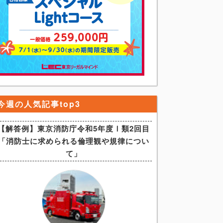
今週の人気記事top3
【解答例】東京消防庁令和5年度Ⅰ類2回目
「消防士に求められる倫理観や規律につい
て」