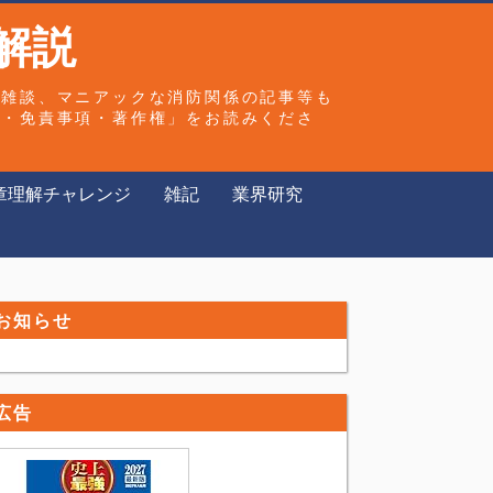
解説
や雑談、マニアックな消防関係の記事等も
ー・免責事項・著作権」をお読みくださ
章理解チャレンジ
雑記
業界研究
お知らせ
広告