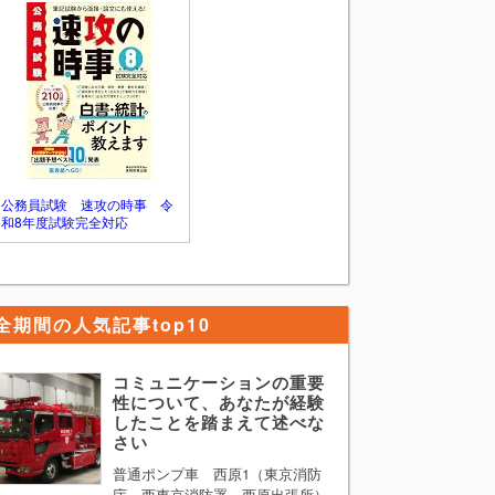
す。ただ、普通の学生生活を送ってきた中
で最も困難な経験といわれてもそれに見合
うようなものはないと考えてしまう方が多
いかと思います。 そのような方は 「最も
困難な経験」 を 「思い通りにいかなかっ
た経験」 と単純に置き換えて考えてみる
ことをお勧めします。そして、思い通りに
いかなかった際にどのように行動し、どの
ようなことを学んだのか多少盛ってでも構
わないのでPRすれば論題に答えることがで
公務員試験 速攻の時事 令
きます。
和8年度試験完全対応
全期間の人気記事top10
コミュニケーションの重要
性について、あなたが経験
したことを踏まえて述べな
さい
普通ポンプ車 西原1（東京消防
庁 西東京消防署 西原出張所）