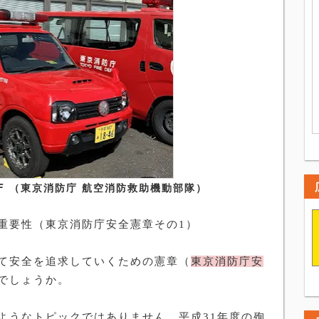
F （東京消防庁 航空消防救助機動部隊）
重要性（東京消防庁安全憲章その
1
）
て安全を追求していくための憲章（
東京消防庁安
でしょうか。
ようなトピックではありません。平成
31
年度の殉