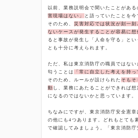
以前、業務説明会で聞いたことがある
害現場はない」
と語っていたことを今
そのため、
災害対応では状況が刻一刻
ないケースが発生することが容易に想
ると事故が発生し「人命を守る」とい
とも十分に考えられます。
ただ、私は東京消防庁の職員ではない
匂うことは
「常に自立した考えを持っ
そのため、ルールが設けられた
そもそ
動
し、業務にあたることができれば想
になるのではないかと思っています。
ちなみにですが、東京消防庁安全憲章
の他にも
4
つあります。どれもとても
で確認してみましょう。「東京消防庁